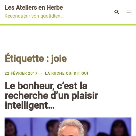
Aller
Les Ateliers en Herbe
au
Ouvr
Rechercher
Reconquérir son quotidien…
contenu
le
men
Étiquette :
joie
22 FÉVRIER 2017
LA RUCHE QUI DIT OUI
Le bonheur, c’est la
recherche d’un plaisir
intelligent…