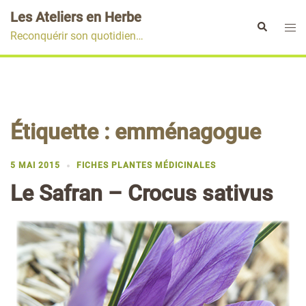
Aller
Les Ateliers en Herbe
au
Ouvr
Rechercher
Reconquérir son quotidien…
contenu
le
men
Étiquette :
emménagogue
5 MAI 2015
FICHES PLANTES MÉDICINALES
Le Safran – Crocus sativus