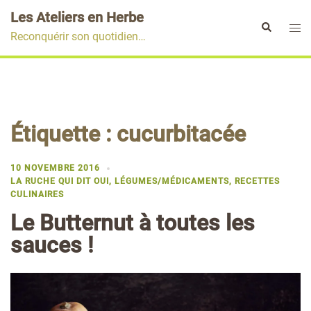
Aller
Les Ateliers en Herbe
au
Ouvr
Rechercher
Reconquérir son quotidien…
contenu
le
men
Étiquette :
cucurbitacée
10 NOVEMBRE 2016
LA RUCHE QUI DIT OUI
,
LÉGUMES/MÉDICAMENTS
,
RECETTES
CULINAIRES
Le Butternut à toutes les
sauces !