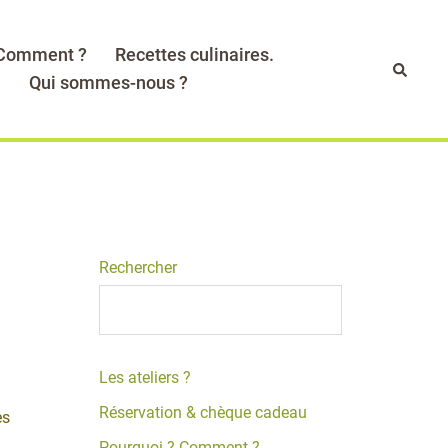
 Comment ?
Recettes culinaires.
Recher
.
Qui sommes-nous ?
Rechercher
Les ateliers ?
Réservation & chèque cadeau
es
Pourquoi ? Comment ?