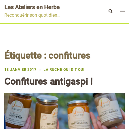
Aller
Les Ateliers en Herbe
au
Ouvr
Rechercher
Reconquérir son quotidien…
contenu
le
men
Étiquette :
confitures
18 JANVIER 2017
LA RUCHE QUI DIT OUI
Confitures antigaspi !