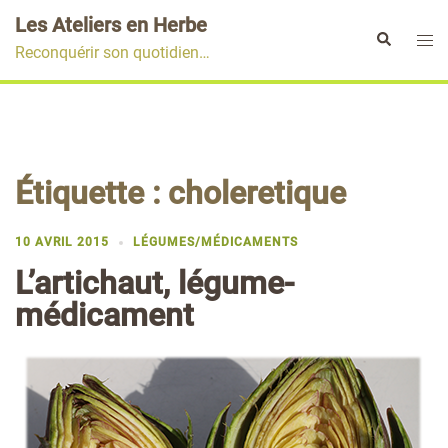
Aller
Les Ateliers en Herbe
au
Ouvr
Rechercher
Reconquérir son quotidien…
contenu
le
men
Étiquette :
choleretique
10 AVRIL 2015
LÉGUMES/MÉDICAMENTS
L’artichaut, légume-
médicament