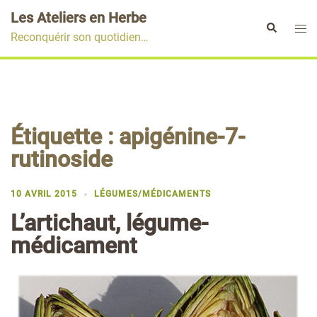
Aller
Les Ateliers en Herbe
au
Ouvr
Rechercher
Reconquérir son quotidien…
contenu
le
men
Étiquette :
apigénine-7-
rutinoside
10 AVRIL 2015
LÉGUMES/MÉDICAMENTS
L’artichaut, légume-
médicament