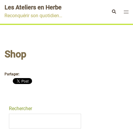
Aller
Les Ateliers en Herbe
au
Ouvr
Rechercher
Reconquérir son quotidien…
contenu
le
men
Shop
Partager:
Rechercher