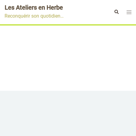
Aller
Les Ateliers en Herbe
au
Ouvr
Rechercher
Reconquérir son quotidien…
contenu
le
men